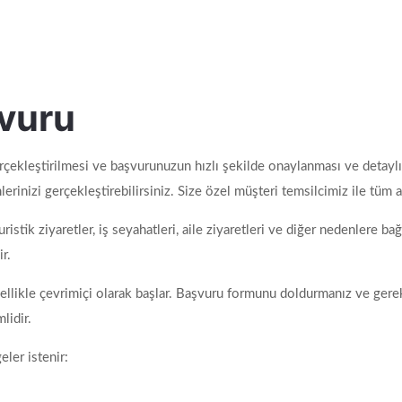
şvuru
çekleştirilmesi ve başvurunuzun hızlı şekilde onaylanması ve detaylı
emlerinizi gerçekleştirebilirsiniz. Size özel müşteri temsilcimiz ile tüm
ristik ziyaretler, iş seyahatleri, aile ziyaretleri ve diğer nedenlere ba
r.
llikle çevrimiçi olarak başlar. Başvuru formunu doldurmanız ve gerekl
lidir.
eler istenir: