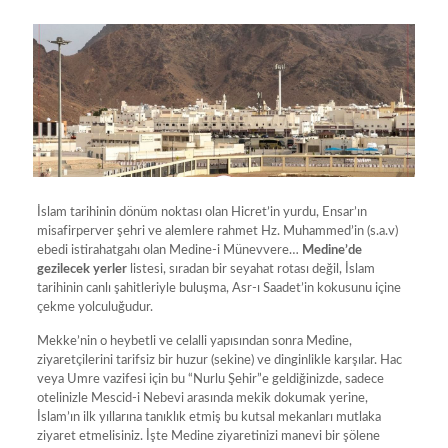
İslam tarihinin dönüm noktası olan Hicret’in yurdu, Ensar’ın
misafirperver şehri ve alemlere rahmet Hz. Muhammed’in (s.a.v)
ebedi istirahatgahı olan Medine-i Münevvere…
Medine’de
gezilecek yerler
listesi, sıradan bir seyahat rotası değil, İslam
tarihinin canlı şahitleriyle buluşma, Asr-ı Saadet’in kokusunu içine
çekme yolculuğudur.
Mekke’nin o heybetli ve celalli yapısından sonra Medine,
ziyaretçilerini tarifsiz bir huzur (sekine) ve dinginlikle karşılar. Hac
veya Umre vazifesi için bu “Nurlu Şehir”e geldiğinizde, sadece
otelinizle Mescid-i Nebevi arasında mekik dokumak yerine,
İslam’ın ilk yıllarına tanıklık etmiş bu kutsal mekanları mutlaka
ziyaret etmelisiniz. İşte Medine ziyaretinizi manevi bir şölene