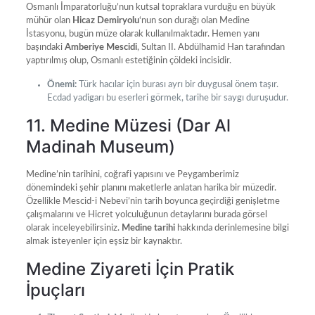
Osmanlı İmparatorluğu’nun kutsal topraklara vurduğu en büyük
mühür olan
Hicaz Demiryolu
‘nun son durağı olan Medine
İstasyonu, bugün müze olarak kullanılmaktadır. Hemen yanı
başındaki
Amberiye Mescidi
, Sultan II. Abdülhamid Han tarafından
yaptırılmış olup, Osmanlı estetiğinin çöldeki incisidir.
Önemi:
Türk hacılar için burası ayrı bir duygusal önem taşır.
Ecdad yadigarı bu eserleri görmek, tarihe bir saygı duruşudur.
11. Medine Müzesi (Dar Al
Madinah Museum)
Medine’nin tarihini, coğrafi yapısını ve Peygamberimiz
dönemindeki şehir planını maketlerle anlatan harika bir müzedir.
Özellikle Mescid-i Nebevi’nin tarih boyunca geçirdiği genişletme
çalışmalarını ve Hicret yolculuğunun detaylarını burada görsel
olarak inceleyebilirsiniz.
Medine tarihi
hakkında derinlemesine bilgi
almak isteyenler için eşsiz bir kaynaktır.
Medine Ziyareti İçin Pratik
İpuçları