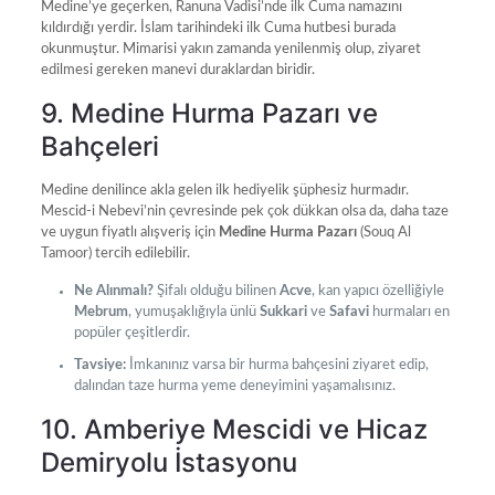
Medine’ye geçerken, Ranuna Vadisi’nde ilk Cuma namazını
kıldırdığı yerdir. İslam tarihindeki ilk Cuma hutbesi burada
okunmuştur. Mimarisi yakın zamanda yenilenmiş olup, ziyaret
edilmesi gereken manevi duraklardan biridir.
9. Medine Hurma Pazarı ve
Bahçeleri
Medine denilince akla gelen ilk hediyelik şüphesiz hurmadır.
Mescid-i Nebevi’nin çevresinde pek çok dükkan olsa da, daha taze
ve uygun fiyatlı alışveriş için
Medine Hurma Pazarı
(Souq Al
Tamoor) tercih edilebilir.
Ne Alınmalı?
Şifalı olduğu bilinen
Acve
, kan yapıcı özelliğiyle
Mebrum
, yumuşaklığıyla ünlü
Sukkari
ve
Safavi
hurmaları en
popüler çeşitlerdir.
Tavsiye:
İmkanınız varsa bir hurma bahçesini ziyaret edip,
dalından taze hurma yeme deneyimini yaşamalısınız.
10. Amberiye Mescidi ve Hicaz
Demiryolu İstasyonu