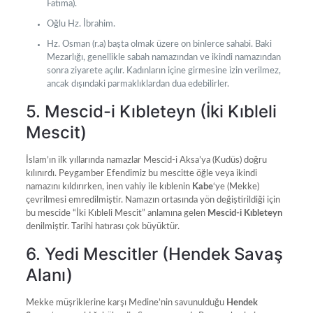
Fatıma).
Oğlu Hz. İbrahim.
Hz. Osman (r.a) başta olmak üzere on binlerce sahabi. Baki
Mezarlığı, genellikle sabah namazından ve ikindi namazından
sonra ziyarete açılır. Kadınların içine girmesine izin verilmez,
ancak dışındaki parmaklıklardan dua edebilirler.
5. Mescid-i Kıbleteyn (İki Kıbleli
Mescit)
İslam’ın ilk yıllarında namazlar Mescid-i Aksa’ya (Kudüs) doğru
kılınırdı. Peygamber Efendimiz bu mescitte öğle veya ikindi
namazını kıldırırken, inen vahiy ile kıblenin
Kabe
‘ye (Mekke)
çevrilmesi emredilmiştir. Namazın ortasında yön değiştirildiği için
bu mescide “İki Kıbleli Mescit” anlamına gelen
Mescid-i Kıbleteyn
denilmiştir. Tarihi hatırası çok büyüktür.
6. Yedi Mescitler (Hendek Savaş
Alanı)
Mekke müşriklerine karşı Medine’nin savunulduğu
Hendek