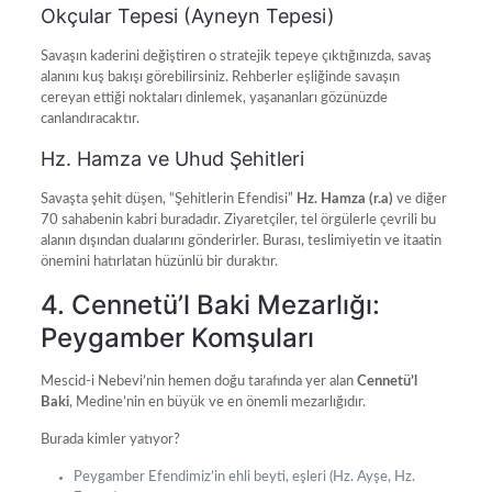
Okçular Tepesi (Ayneyn Tepesi)
Savaşın kaderini değiştiren o stratejik tepeye çıktığınızda, savaş
alanını kuş bakışı görebilirsiniz. Rehberler eşliğinde savaşın
cereyan ettiği noktaları dinlemek, yaşananları gözünüzde
canlandıracaktır.
Hz. Hamza ve Uhud Şehitleri
Savaşta şehit düşen, “Şehitlerin Efendisi”
Hz. Hamza (r.a)
ve diğer
70 sahabenin kabri buradadır. Ziyaretçiler, tel örgülerle çevrili bu
alanın dışından dualarını gönderirler. Burası, teslimiyetin ve itaatin
önemini hatırlatan hüzünlü bir duraktır.
4. Cennetü’l Baki Mezarlığı:
Peygamber Komşuları
Mescid-i Nebevi’nin hemen doğu tarafında yer alan
Cennetü’l
Baki
, Medine’nin en büyük ve en önemli mezarlığıdır.
Burada kimler yatıyor?
Peygamber Efendimiz’in ehli beyti, eşleri (Hz. Ayşe, Hz.