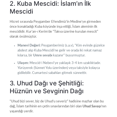
2. Kuba Mescidi: İslam’ın İlk
Mescidi
Hicret sırasında Peygamber Efendimiz’in Medine’ye girmeden
önce konakladığı Kuba köyünde inşa ettiği, İslam aleminin ilk
mescididir. Kur’an-ı Kerim’de “Takva üzerine kurulan mescit”
olarak övülmüştür.
Manevi Değeri:
Peygamberimiz (s.a.v), “Kim evinde güzelce
abdest alıp Kuba Mescidi’ne gelir ve orada iki rekat namaz
kılarsa, bir
Umre sevabı
kazanır” buyurmuştur.
Ulaşım:
Mescid-i Nebevi’ye yaklaşık 3-4 km uzaklıktadır.
Yürüyerek (Sünnet Yolu üzerinden) veya taksiyle kolayca
gidilebilir. Cumartesi sabahları gitmek sünnettir.
3. Uhud Dağı ve Şehitliği:
Hüznün ve Sevginin Dağı
“Uhud bizi sever, biz de Uhud’u severiz” hadisine mazhar olan bu
dağ, İslam tarihinin en çetin sınavlarından biri olan
Uhud Savaşı
‘nın
yaşandığı yerdir.