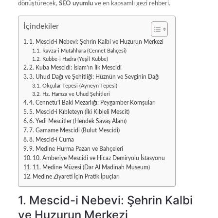
dönüştürecek,
SEO uyumlu
ve en kapsamlı gezi rehberi.
İçindekiler
1. Mescid-i Nebevi: Şehrin Kalbi ve Huzurun Merkezi
Ravza-i Mutahhara (Cennet Bahçesi)
Kubbe-i Hadra (Yeşil Kubbe)
2. Kuba Mescidi: İslam’ın İlk Mescidi
3. Uhud Dağı ve Şehitliği: Hüznün ve Sevginin Dağı
Okçular Tepesi (Ayneyn Tepesi)
Hz. Hamza ve Uhud Şehitleri
4. Cennetü’l Baki Mezarlığı: Peygamber Komşuları
5. Mescid-i Kıbleteyn (İki Kıbleli Mescit)
6. Yedi Mescitler (Hendek Savaş Alanı)
7. Gamame Mescidi (Bulut Mescidi)
8. Mescid-i Cuma
9. Medine Hurma Pazarı ve Bahçeleri
10. Amberiye Mescidi ve Hicaz Demiryolu İstasyonu
11. Medine Müzesi (Dar Al Madinah Museum)
Medine Ziyareti İçin Pratik İpuçları
1. Mescid-i Nebevi: Şehrin Kalbi
ve Huzurun Merkezi