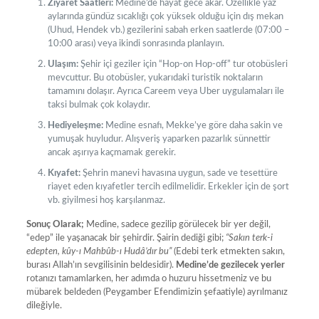
Ziyaret Saatleri:
Medine’de hayat gece akar. Özellikle yaz
aylarında gündüz sıcaklığı çok yüksek olduğu için dış mekan
(Uhud, Hendek vb.) gezilerini sabah erken saatlerde (07:00 –
10:00 arası) veya ikindi sonrasında planlayın.
Ulaşım:
Şehir içi geziler için “Hop-on Hop-off” tur otobüsleri
mevcuttur. Bu otobüsler, yukarıdaki turistik noktaların
tamamını dolaşır. Ayrıca Careem veya Uber uygulamaları ile
taksi bulmak çok kolaydır.
Hediyeleşme:
Medine esnafı, Mekke’ye göre daha sakin ve
yumuşak huyludur. Alışveriş yaparken pazarlık sünnettir
ancak aşırıya kaçmamak gerekir.
Kıyafet:
Şehrin manevi havasına uygun, sade ve tesettüre
riayet eden kıyafetler tercih edilmelidir. Erkekler için de şort
vb. giyilmesi hoş karşılanmaz.
Sonuç Olarak;
Medine, sadece gezilip görülecek bir yer değil,
“edep” ile yaşanacak bir şehirdir. Şairin dediği gibi;
“Sakın terk-i
edepten, kûy-ı Mahbûb-ı Hudâ’dır bu”
(Edebi terk etmekten sakın,
burası Allah’ın sevgilisinin beldesidir).
Medine’de gezilecek yerler
rotanızı tamamlarken, her adımda o huzuru hissetmeniz ve bu
mübarek beldeden (Peygamber Efendimizin şefaatiyle) ayrılmanız
dileğiyle.