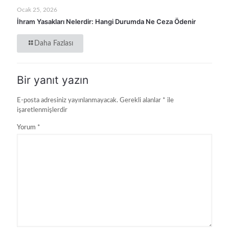
Ocak 25, 2026
İhram Yasakları Nelerdir: Hangi Durumda Ne Ceza Ödenir
Daha Fazlası
Bir yanıt yazın
E-posta adresiniz yayınlanmayacak.
Gerekli alanlar
*
ile
işaretlenmişlerdir
Yorum
*