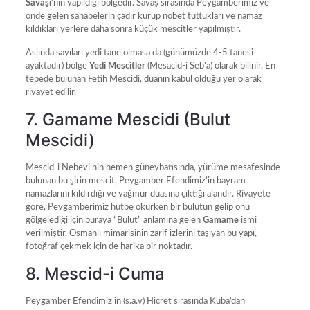
Savaşı
‘nın yapıldığı bölgedir. Savaş sırasında Peygamberimiz ve
önde gelen sahabelerin çadır kurup nöbet tuttukları ve namaz
kıldıkları yerlere daha sonra küçük mescitler yapılmıştır.
Aslında sayıları yedi tane olmasa da (günümüzde 4-5 tanesi
ayaktadır) bölge
Yedi Mescitler
(Mesacid-i Seb’a) olarak bilinir. En
tepede bulunan Fetih Mescidi, duanın kabul olduğu yer olarak
rivayet edilir.
7. Gamame Mescidi (Bulut
Mescidi)
Mescid-i Nebevi’nin hemen güneybatısında, yürüme mesafesinde
bulunan bu şirin mescit, Peygamber Efendimiz’in bayram
namazlarını kıldırdığı ve yağmur duasına çıktığı alandır. Rivayete
göre, Peygamberimiz hutbe okurken bir bulutun gelip onu
gölgelediği için buraya “Bulut” anlamına gelen
Gamame
ismi
verilmiştir. Osmanlı mimarisinin zarif izlerini taşıyan bu yapı,
fotoğraf çekmek için de harika bir noktadır.
8. Mescid-i Cuma
Peygamber Efendimiz’in (s.a.v) Hicret sırasında Kuba’dan