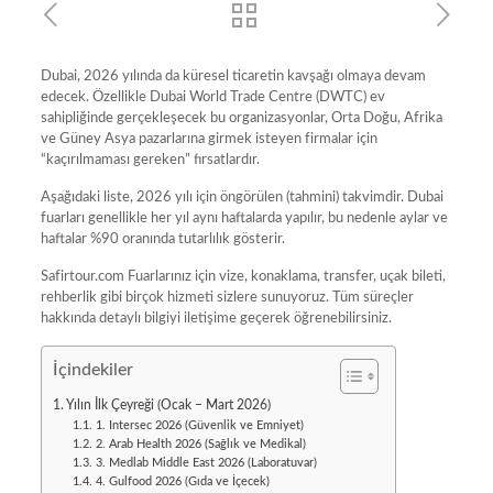
Dubai, 2026 yılında da küresel ticaretin kavşağı olmaya devam
edecek. Özellikle Dubai World Trade Centre (DWTC) ev
sahipliğinde gerçekleşecek bu organizasyonlar, Orta Doğu, Afrika
ve Güney Asya pazarlarına girmek isteyen firmalar için
“kaçırılmaması gereken” fırsatlardır.
Aşağıdaki liste, 2026 yılı için öngörülen (tahmini) takvimdir. Dubai
fuarları genellikle her yıl aynı haftalarda yapılır, bu nedenle aylar ve
haftalar %90 oranında tutarlılık gösterir.
Safirtour.com Fuarlarınız için vize, konaklama, transfer, uçak bileti,
rehberlik gibi birçok hizmeti sizlere sunuyoruz. Tüm süreçler
hakkında detaylı bilgiyi iletişime geçerek öğrenebilirsiniz.
İçindekiler
Yılın İlk Çeyreği (Ocak – Mart 2026)
1. Intersec 2026 (Güvenlik ve Emniyet)
2. Arab Health 2026 (Sağlık ve Medikal)
3. Medlab Middle East 2026 (Laboratuvar)
4. Gulfood 2026 (Gıda ve İçecek)