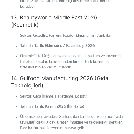
biridir. Start-up’lardan teknoloji devlerine kadar herkes
buradadır.
13. Beautyworld Middle East 2026
(Kozmetik)
Sektör:
Güzellik, Parfüm, Kuaför Ekipmanları, Ambalaj
Tahmini Tarih:
Ekim sonu / Kasım başı 2026
Önemi:
Orta Doğu, dünyanın en yüksek parfüm ve kozmetik
tüketimine sahip bölgelerinden biridir. Türk kozmetik
firmaları için en verimli fuardır.
14. Gulfood Manufacturing 2026 (Gıda
Teknolojileri)
Sektör:
Gıda İşleme, Paketleme, Lojistik
Tahmini Tarih:
Kasım 2026 (İlk Hafta)
Önemi:
Şubat ayındaki Gulfood’dan farklı olarak, bu fuar “gıda
ürününü” değil, gıdayı üreten “makine ve teknolojiyi” sergiler.
Fabrika kurmak isteyenler buraya gelir.