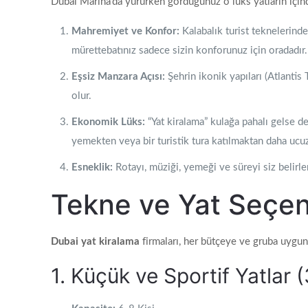
Dubai Marina’da yürürken gördüğünüz o lüks yatların için
Mahremiyet ve Konfor:
Kalabalık turist teknelerinde
mürettebatınız sadece sizin konforunuz için oradadır.
Eşsiz Manzara Açısı:
Şehrin ikonik yapıları (Atlanti
olur.
Ekonomik Lüks:
“Yat kiralama” kulağa pahalı gelse de
yemekten veya bir turistik tura katılmaktan daha ucuz
Esneklik:
Rotayı, müziği, yemeği ve süreyi siz belirler
Tekne ve Yat Seçen
Dubai yat kiralama
firmaları, her bütçeye ve gruba uygun 
1. Küçük ve Sportif Yatlar 