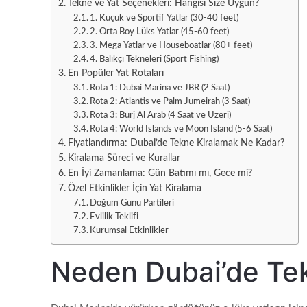
Tekne ve Yat Seçenekleri: Hangisi Size Uygun?
1. Küçük ve Sportif Yatlar (30-40 feet)
2. Orta Boy Lüks Yatlar (45-60 feet)
3. Mega Yatlar ve Houseboatlar (80+ feet)
4. Balıkçı Tekneleri (Sport Fishing)
En Popüler Yat Rotaları
Rota 1: Dubai Marina ve JBR (2 Saat)
Rota 2: Atlantis ve Palm Jumeirah (3 Saat)
Rota 3: Burj Al Arab (4 Saat ve Üzeri)
Rota 4: World Islands ve Moon Island (5-6 Saat)
Fiyatlandırma: Dubai’de Tekne Kiralamak Ne Kadar?
Kiralama Süreci ve Kurallar
En İyi Zamanlama: Gün Batımı mı, Gece mi?
Özel Etkinlikler İçin Yat Kiralama
Doğum Günü Partileri
Evlilik Teklifi
Kurumsal Etkinlikler
Neden Dubai’de Tek