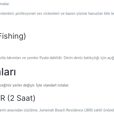
malar.
sistemleri, profesyonel ses sistemleri ve bazen yüzme havuzları bile bu
Fishing)
a takımları ve yemler fiyata dahildir. Derin deniz balıkçılığı için açığ
ları
ğiniz yerler değişir. İşte standart rotalar:
R (2 Saat)
lerin arasından süzülme, Jumeirah Beach Residence (JBR) sahili önün