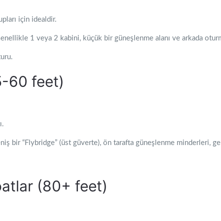
ları için idealdir.
Genellikle 1 veya 2 kabini, küçük bir güneşlenme alanı ve arkada otur
turu.
5-60 feet)
ı.
iş bir “Flybridge” (üst güverte), ön tarafta güneşlenme minderleri, ge
atlar (80+ feet)