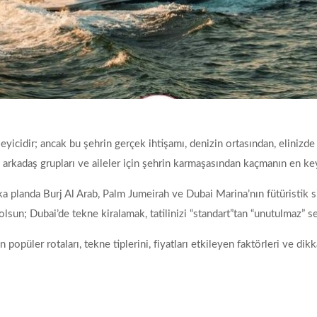
yicidir; ancak bu şehrin gerçek ihtişamı, denizin ortasından, elinizde
rkadaş grupları ve aileler için şehrin karmaşasından kaçmanın en keyifl
ka planda Burj Al Arab, Palm Jumeirah ve Dubai Marina’nın fütüristik s
 olsun; Dubai’de tekne kiralamak, tatilinizi “standart”tan “unutulmaz” se
popüler rotaları, tekne tiplerini, fiyatları etkileyen faktörleri ve dik