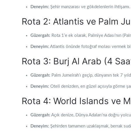
Deneyim:
Şehir manzarası ve gökdelenlerin ihtişamı. 
Rota 2: Atlantis ve Palm J
Güzergah:
Rota 1’e ek olarak, Palmiye Adası’nın (Pal
Deneyim:
Atlantis önünde fotoğraf molası vermek bir 
Rota 3: Burj Al Arab (4 Saa
Güzergah:
Palm Jumeirah’ı geçip, dünyanın tek 7 yıldız
Deneyim:
Oteli denizden, en güzel açısıyla görme şa
Rota 4: World Islands ve M
Güzergah:
Açık denize, Dünya Adaları’na doğru yolcu
Deneyim:
Şehirden tamamen uzaklaşmak, berrak suda 