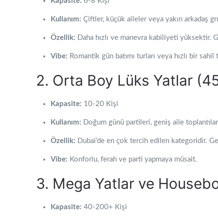
Kapasite:
6-8 Kişi
Kullanım:
Çiftler, küçük aileler veya yakın arkadaş grup
Özellik:
Daha hızlı ve manevra kabiliyeti yüksektir. 
Vibe:
Romantik gün batımı turları veya hızlı bir sahil 
2. Orta Boy Lüks Yatlar (4
Kapasite:
10-20 Kişi
Kullanım:
Doğum günü partileri, geniş aile toplantılar
Özellik:
Dubai’de en çok tercih edilen kategoridir. Gen
Vibe:
Konforlu, ferah ve parti yapmaya müsait.
3. Mega Yatlar ve Housebo
Kapasite:
40-200+ Kişi