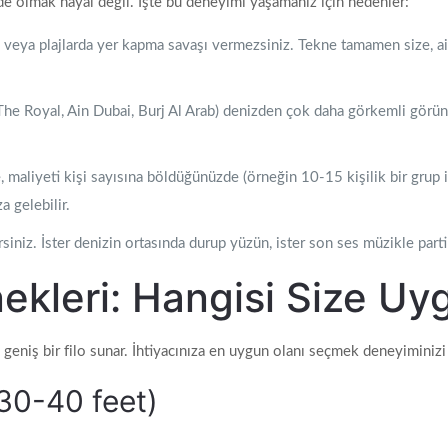
de olmak hayal değil. İşte bu deneyimi yaşamanız için nedenler:
 veya plajlarda yer kapma savaşı vermezsiniz. Tekne tamamen size, aile
s The Royal, Ain Dubai, Burj Al Arab) denizden çok daha görkemli gör
, maliyeti kişi sayısına böldüğünüzde (örneğin 10-15 kişilik bir grup i
a gelebilir.
siniz. İster denizin ortasında durup yüzün, ister son ses müzikle parti
ekleri: Hangisi Size Uy
geniş bir filo sunar. İhtiyacınıza en uygun olanı seçmek deneyiminizi 
(30-40 feet)