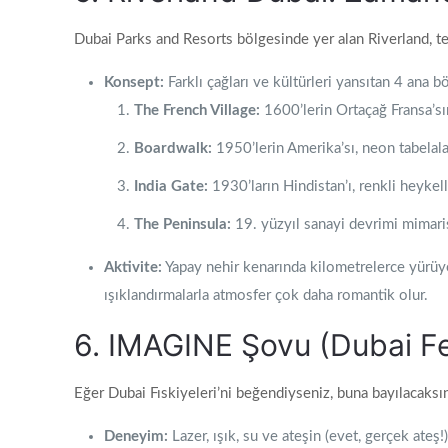
Dubai Parks and Resorts bölgesinde yer alan Riverland, te
Konsept:
Farklı çağları ve kültürleri yansıtan 4 ana b
The French Village:
1600’lerin Ortaçağ Fransa’sın
Boardwalk:
1950’lerin Amerika’sı, neon tabelala
India Gate:
1930’ların Hindistan’ı, renkli heykel
The Peninsula:
19. yüzyıl sanayi devrimi mimari
Aktivite:
Yapay nehir kenarında kilometrelerce yürüyebi
ışıklandırmalarla atmosfer çok daha romantik olur.
6. IMAGINE Şovu (Dubai Fes
Eğer Dubai Fıskiyeleri’ni beğendiyseniz, buna bayılacaksın
Deneyim:
Lazer, ışık, su ve ateşin (evet, gerçek ateş