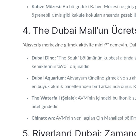
Kahve Müzesi:
Bu bölgedeki Kahve Müzesi’ne giriş gen
öğrenebilir, mis gibi kakule kokuları arasında gezebili
4. The Dubai Mall’un Ücret
“Alışveriş merkezine gitmek aktivite midir?” demeyin. Dub
Dubai Dino:
“The Souk” bölümünün kubbesi altında se
kemiklerinin %90’ı orijinaldir.
Dubai Aquarium:
Akvaryum tüneline girmek ve su alt
en büyük akrilik panellerinden biri) arkasında durur. Kö
The Waterfall (Şelale):
AVM’nin içindeki bu ikonik su 
niteliğindedir.
Chinatown:
AVM’nin yeni açılan Çin Mahallesi bölümü
5. Riverland Dubai: Zaman