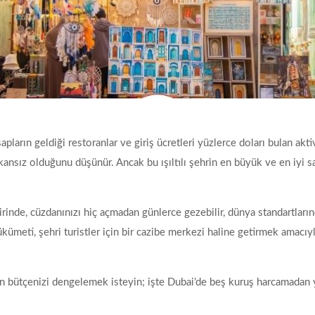
ların geldiği restoranlar ve giriş ücretleri yüzlerce doları bulan aktiv
ansız olduğunu düşünür. Ancak bu ışıltılı şehrin en büyük ve en iyi sa
nde, cüzdanınızı hiç açmadan günlerce gezebilir, dünya standartlarında 
ükümeti, şehri turistler için bir cazibe merkezi haline getirmek amacıyl
arken bütçenizi dengelemek isteyin; işte Dubai’de beş kuruş harcamadan ya