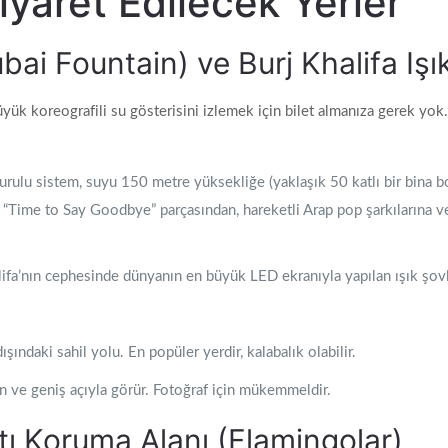
iyaret Edilecek Yerler
ubai Fountain) ve Burj Khalifa Iş
ük koreografili su gösterisini izlemek için bilet almanıza gerek yo
ulu sistem, suyu 150 metre yüksekliğe (yaklaşık 50 katlı bir bina boy
 “Time to Say Goodbye” parçasından, hareketli Arap pop şarkılarına ve
ifa’nın cephesinde dünyanın en büyük LED ekranıyla yapılan ışık şovla
ındaki sahil yolu. En popüler yerdir, kalabalık olabilir.
an ve geniş açıyla görür. Fotoğraf için mükemmeldir.
tı Koruma Alanı (Flamingolar)