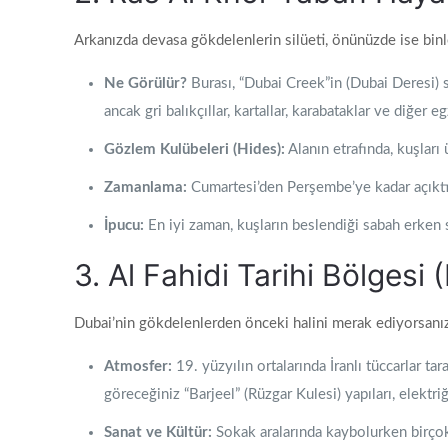
Arkanızda devasa gökdelenlerin silüeti, önünüzde ise bi
Ne Görülür?
Burası, “Dubai Creek”in (Dubai Deresi) s
ancak gri balıkçıllar, kartallar, karabataklar ve diğer e
Gözlem Kulübeleri (Hides):
Alanın etrafında, kuşları
Zamanlama:
Cumartesi’den Perşembe’ye kadar açıktır 
İpucu:
En iyi zaman, kuşların beslendiği sabah erken
3. Al Fahidi Tarihi Bölgesi
Dubai’nin gökdelenlerden önceki halini merak ediyorsanız,
Atmosfer:
19. yüzyılın ortalarında İranlı tüccarlar t
göreceğiniz “Barjeel” (Rüzgar Kulesi) yapıları, elektr
Sanat ve Kültür:
Sokak aralarında kaybolurken birçok 