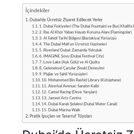
İçindekiler
Dubai’de Ücretsiz Ziyaret Edilecek Yerler
1. Dubai Fıskiyeleri (The Dubai Fountain) ve Burj Khalifa 
2. Ras Al Khor Yaban Hayatı Koruma Alanı (Flamingolar)
3. Al Fahidi Tarihi Bölgesi (Bastakiya) Yürüyüşü
4. The Dubai Mall’un Ücretsiz Hazineleri
5. Riverland Dubai: Zamanda Yolculuk
6. IMAGINE Şovu (Dubai Festival City)
7. Love Lake (Aşk Gölü) ve Al Qudra
8. Geleneksel Çarşılar (Souk) Deneyimi
9. Plajlar ve Sahil Yürüyüşleri
10. Mohammed Bin Rashid Library (Kütüphane)
11. Alserkal Avenue: Sanatın Kalbi
12. Camel Racing (Deve Yarışları)
13. Jameel Arts Centre
14. Dubai Kanalı Şelalesi (Dubai Water Canal)
15. Dubai Marina Walk
Pratik İpuçları ve Tasarruf Tüyoları