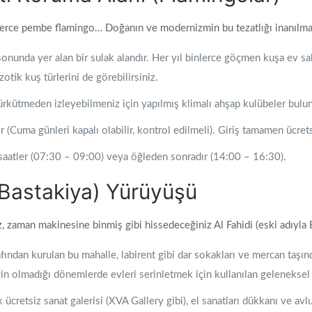
nlerce pembe flamingo… Doğanın ve modernizmin bu tezatlığı inanılma
onunda yer alan bir sulak alandır. Her yıl binlerce göçmen kuşa ev sa
gzotik kuş türlerini de görebilirsiniz.
 ürkütmeden izleyebilmeniz için yapılmış klimalı ahşap kulübeler bulun
(Cuma günleri kapalı olabilir, kontrol edilmeli). Giriş tamamen ücrets
 saatler (07:30 – 09:00) veya öğleden sonradır (14:00 – 16:30).
 (Bastakiya) Yürüyüşü
 zaman makinesine binmiş gibi hissedeceğiniz Al Fahidi (eski adıyla 
arafından kurulan bu mahalle, labirent gibi dar sokakları ve mercan taşı
iğin olmadığı dönemlerde evleri serinletmek için kullanılan geleneksel 
ücretsiz sanat galerisi (XVA Gallery gibi), el sanatları dükkanı ve avl