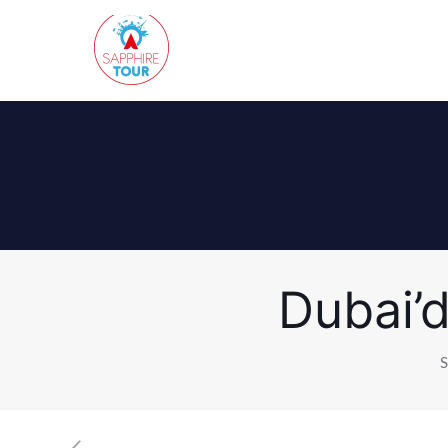
Dubai’
S