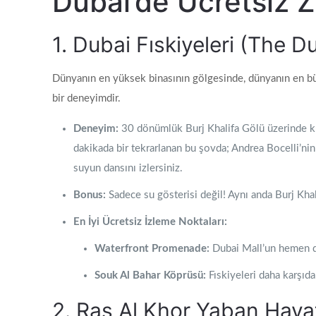
Dubai’de Ücretsiz Z
1. Dubai Fıskiyeleri (The D
Dünyanın en yüksek binasının gölgesinde, dünyanın en büy
bir deneyimdir.
Deneyim:
30 dönümlük Burj Khalifa Gölü üzerinde kur
dakikada bir tekrarlanan bu şovda; Andrea Bocelli’nin
suyun dansını izlersiniz.
Bonus:
Sadece su gösterisi değil! Aynı anda Burj Khal
En İyi Ücretsiz İzleme Noktaları:
Waterfront Promenade:
Dubai Mall’un hemen dış
Souk Al Bahar Köprüsü:
Fıskiyeleri daha karşıd
2. Ras Al Khor Yaban Haya