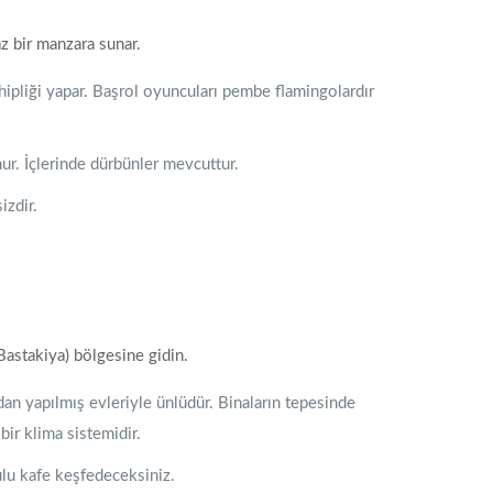
z bir manzara sunar.
hipliği yapar. Başrol oyuncuları pembe flamingolardır
ur. İçlerinde dürbünler mevcuttur.
izdir.
Bastakiya) bölgesine gidin.
ndan yapılmış evleriyle ünlüdür. Binaların tepesinde
bir klima sistemidir.
ulu kafe keşfedeceksiniz.