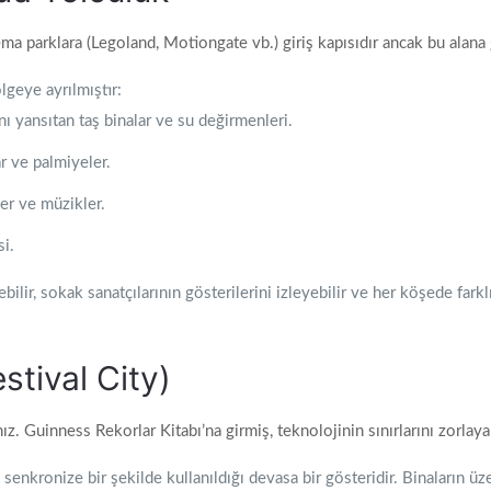
ma parklara (Legoland, Motiongate vb.) giriş kapısıdır ancak bu alana
ölgeye ayrılmıştır:
ı yansıtan taş binalar ve su değirmenleri.
r ve palmiyeler.
ler ve müzikler.
si.
lir, sokak sanatçılarının gösterilerini izleyebilir ve her köşede farklı
tival City)
ız. Guinness Rekorlar Kitabı’na girmiş, teknolojinin sınırlarını zorla
!) senkronize bir şekilde kullanıldığı devasa bir gösteridir. Binaların 