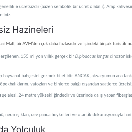
ellikle ücretsizdir (bazen sembolik bir ücret olabilir). Arap kahvesini
rsiniz.
siz Hazineleri
ai Mall, bir AVM’den çok daha fazlasıdır ve içindeki birçok turistik n
rgilenen, 155 milyon yıllık gerçek bir
Diplodocus longus
dinozor iske
ı hayvanat bahçesini gezmek biletlidir. ANCAK, akvaryumun ana tank
pekbalıklarını, vatozları ve binlerce balığı dışarıdan saatlerce ücretsiz
şelalesi, 24 metre yüksekliğindedir ve üzerinde dalış yapan fiberglas 
, neon ışıkları, dev panda heykelleri ve otantik dekorasyonuyla harik
da Yolculuk