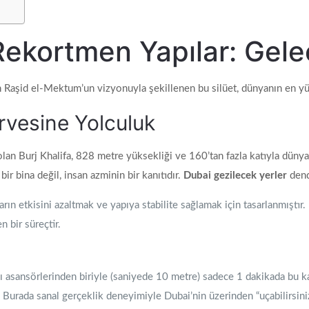
Rekortmen Yapılar: Ge
n Raşid el-Mektum’un vizyonuyla şekillenen bu silüet, dünyanın en yük
irvesine Yolculuk
 olan Burj Khalifa, 828 metre yüksekliği ve 160’tan fazla katıyla düny
bir bina değil, insan azminin bir kanıtıdır.
Dubai gezilecek yerler
dend
arın etkisini azaltmak ve yapıya stabilite sağlamak için tasarlanmıştır
n bir süreçtir.
 asansörlerinden biriyle (saniyede 10 metre) sadece 1 dakikada bu kata
 Burada sanal gerçeklik deneyimiyle Dubai’nin üzerinden “uçabilirsiniz