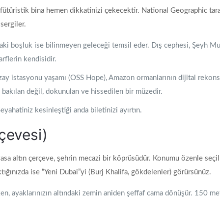
fütüristik bina hemen dikkatinizi çekecektir. National Geographic ta
sergiler.
ndaki boşluk ise bilinmeyen geleceği temsil eder. Dış cephesi, Şeyh Mu
arflerin kendisidir.
zay istasyonu yaşamı (OSS Hope), Amazon ormanlarının dijital rekon
e bakılan değil, dokunulan ve hissedilen bir müzedir.
ahatiniz kesinleştiği anda biletinizi ayırtın.
çevesi)
a altın çerçeve, şehrin mecazi bir köprüsüdür. Konumu özenle seçilmi
tığınızda ise “Yeni Dubai”yi (Burj Khalifa, gökdelenler) görürsünüz.
en, ayaklarınızın altındaki zemin aniden şeffaf cama dönüşür. 150 m