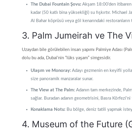
The Dubai Fountain Şovu:
Akşam 18:00’den itibaren h
kadar (50 katlı bina yüksekliği) su fışkırtır. Michael
Al Bahar köprüsü veya göl kenarındaki restoranların te
3. Palm Jumeirah ve The V
Uzaydan bile görülebilen insan yapımı Palmiye Adası (Palm J
dolu bu ada, Dubai’nin “lüks yaşam” simgesidir.
Ulaşım ve Monoray:
Adayı gezmenin en keyifli yolla
size panoramik manzaralar sunar.
The View at The Palm:
Adanın tam merkezinde, Palm 
sağlar. Buradan adanın geometrisini, Basra Körfezi’ni 
Konaklama Notu:
Bu bölge, deniz tatili yapmak isteye
4. Museum of the Future (