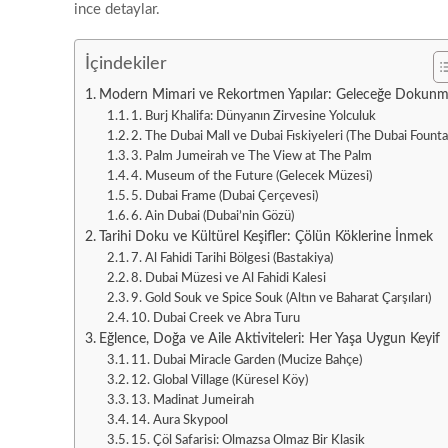
ince detaylar.
İçindekiler
Modern Mimari ve Rekortmen Yapılar: Geleceğe Dokun
1. Burj Khalifa: Dünyanın Zirvesine Yolculuk
2. The Dubai Mall ve Dubai Fıskiyeleri (The Dubai Founta
3. Palm Jumeirah ve The View at The Palm
4. Museum of the Future (Gelecek Müzesi)
5. Dubai Frame (Dubai Çerçevesi)
6. Ain Dubai (Dubai’nin Gözü)
Tarihi Doku ve Kültürel Keşifler: Çölün Köklerine İnmek
7. Al Fahidi Tarihi Bölgesi (Bastakiya)
8. Dubai Müzesi ve Al Fahidi Kalesi
9. Gold Souk ve Spice Souk (Altın ve Baharat Çarşıları)
10. Dubai Creek ve Abra Turu
Eğlence, Doğa ve Aile Aktiviteleri: Her Yaşa Uygun Keyif
11. Dubai Miracle Garden (Mucize Bahçe)
12. Global Village (Küresel Köy)
13. Madinat Jumeirah
14. Aura Skypool
15. Çöl Safarisi: Olmazsa Olmaz Bir Klasik