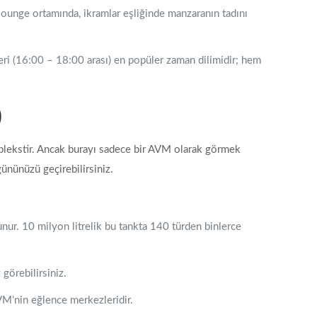
lounge ortamında, ikramlar eşliğinde manzaranın tadını
leri (16:00 – 18:00 arası) en popüler zaman dilimidir; hem
)
mplekstir. Ancak burayı sadece bir AVM olarak görmek
gününüzü geçirebilirsiniz.
nur. 10 milyon litrelik bu tankta 140 türden binlerce
görebilirsiniz.
VM’nin eğlence merkezleridir.