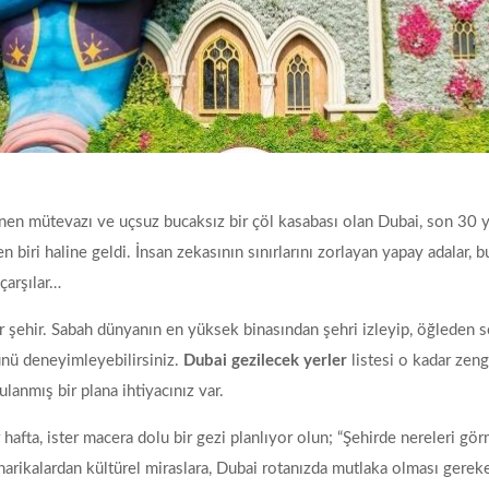
eçinen mütevazı ve uçsuz bucaksız bir çöl kasabası olan Dubai, son 30
biri haline geldi. İnsan zekasının sınırlarını zorlayan yapay adalar, bu
çarşılar…
ir şehir. Sabah dünyanın en yüksek binasından şehri izleyip, öğleden 
rünü deneyimleyebilirsiniz.
Dubai gezilecek yerler
listesi o kadar zeng
lanmış bir plana ihtiyacınız var.
u bir hafta, ister macera dolu bir gezi planlıyor olun; “Şehirde nereler
 harikalardan kültürel miraslara, Dubai rotanızda mutlaka olması gere