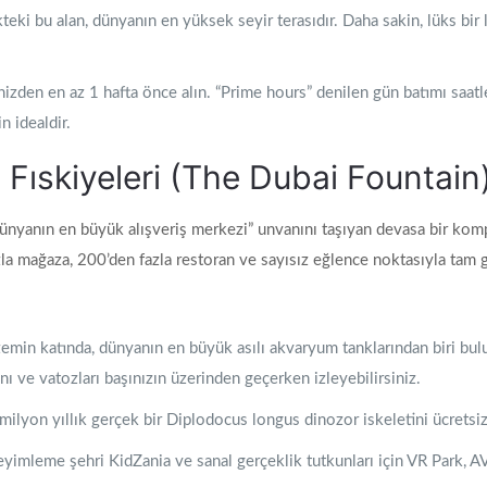
ki bu alan, dünyanın en yüksek seyir terasıdır. Daha sakin, lüks bir 
nizden en az 1 hafta önce alın. “Prime hours” denilen gün batımı saat
n idealdir.
 Fıskiyeleri (The Dubai Fountain
dünyanın en büyük alışveriş merkezi” unvanını taşıyan devasa bir ko
fazla mağaza, 200’den fazla restoran ve sayısız eğlence noktasıyla tam 
min katında, dünyanın en büyük asılı akvaryum tanklarından biri bulu
nı ve vatozları başınızın üzerinden geçerken izleyebilirsiniz.
lyon yıllık gerçek bir Diplodocus longus dinozor iskeletini ücretsiz 
yimleme şehri KidZania ve sanal gerçeklik tutkunları için VR Park, A