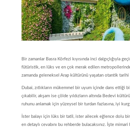
Bir zamanlar Basra Körfezi kıyısında inci dalgıçlığıyla g
fütüristik, en lüks ve en çok merak edilen metropollerinden 
zamanda geleneksel Arap kültürünü yaşatan otantik tarihi 
Dubai, zıtlıkların mükemmel bir uyum içinde dans ettiği b
çıkabilir, akşam ise çölde yıldızların altında Bedevi kültü
ruhunu anlamak için yüzeysel bir turdan fazlasına, iyi kurgu
İster balayı için lüks bir tatil, ister ailecek eğlence dol
en detaylı cevabını bu rehberde bulacaksınız. İşte mimari