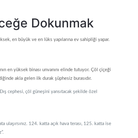
leceğe Dokunmak
sek, en büyük ve en lüks yapılarına ev sahipliği yapar.
anın en yüksek binası unvanını elinde tutuyor. Çöl çiçeği
iğinde akla gelen ilk durak şüphesiz burasıdır.
. Dış cephesi, çöl güneşini yansıtacak şekilde özel
 ulaşırsınız. 124. katta açık hava terası, 125. katta ise
”.