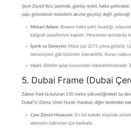
Şeyh Zayed Yolu üzerinde, gümüş renkli, halka şeklindeki 
yapı, geleneksel müzelerin aksine geçmişi değil, geleceği 
Mimari Anlam:
Binanın halka şekli insanlığı, ortası
kaligrafi panelleriyle kaplıdır. Pencereler aslında bu h
İçerik ve Deneyim:
Müze sizi 2071 yılına götürür. U
teknolojileri gibi bölümler interaktiftir. Burası sadec
Uyarı:
Biletler aylar öncesinden tükenebilmektedir. Sey
5. Dubai Frame (Dubai Çer
Zabeel Park’ta bulunan 150 metre yüksekliğindeki bu devas
Dubai”yi (Deira, Umm Hurair, Karama), diğer tarafından bak
Cam Zemin Heyecanı:
En üst kattaki köprüde yürürk
adrenalin tutkunları için harikadır.