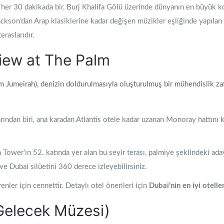
er 30 dakikada bir, Burj Khalifa Gölü üzerinde dünyanın en büyük kor
 Jackson’dan Arap klasiklerine kadar değişen müzikler eşliğinde yapıla
raslarıdır.
iew at The Palm
umeirah), denizin doldurulmasıyla oluşturulmuş bir mühendislik zaferidi
rından biri, ana karadan Atlantis otele kadar uzanan Monoray hattını k
Tower’ın 52. katında yer alan bu seyir terası, palmiye şeklindeki ad
ve Dubai silüetini 360 derece izleyebilirsiniz.
nler için cennettir. Detaylı otel önerileri için
Dubai’nin en iyi oteller
Gelecek Müzesi)