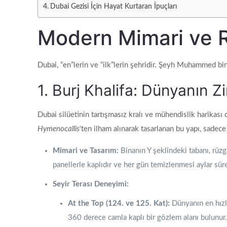
Dubai Gezisi İçin Hayat Kurtaran İpuçları
Modern Mimari ve 
Dubai, “en”lerin ve “ilk”lerin şehridir. Şeyh Muhammed bi
1. Burj Khalifa: Dünyanın Z
Dubai silüetinin tartışmasız kralı ve mühendislik harikası
Hymenocallis
‘ten ilham alınarak tasarlanan bu yapı, sadece 
Mimari ve Tasarım:
Binanın Y şeklindeki tabanı, rüzg
panellerle kaplıdır ve her gün temizlenmesi aylar süre
Seyir Terası Deneyimi:
At the Top (124. ve 125. Kat):
Dünyanın en hızlı
360 derece camla kaplı bir gözlem alanı bulunur.