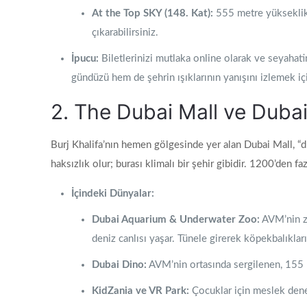
At the Top SKY (148. Kat):
555 metre yükseklikte
çıkarabilirsiniz.
İpucu:
Biletlerinizi mutlaka online olarak ve seyahati
gündüzü hem de şehrin ışıklarının yanışını izlemek içi
2. The Dubai Mall ve Dubai
Burj Khalifa’nın hemen gölgesinde yer alan Dubai Mall, “
haksızlık olur; burası klimalı bir şehir gibidir. 1200’den 
İçindeki Dünyalar:
Dubai Aquarium & Underwater Zoo:
AVM’nin ze
deniz canlısı yaşar. Tünele girerek köpekbalıkları
Dubai Dino:
AVM’nin ortasında sergilenen, 155 mi
KidZania ve VR Park:
Çocuklar için meslek dene