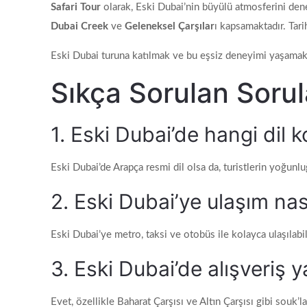
Safari Tour
olarak, Eski Dubai’nin büyülü atmosferini den
Dubai Creek
ve
Geleneksel Çarşılar
ı kapsamaktadır. Tari
Eski Dubai turuna katılmak ve bu eşsiz deneyimi yaşamak
Sıkça Sorulan Sorul
1. Eski Dubai’de hangi dil 
Eski Dubai’de Arapça resmi dil olsa da, turistlerin yoğunl
2. Eski Dubai’ye ulaşım nas
Eski Dubai’ye metro, taksi ve otobüs ile kolayca ulaşılabil
3. Eski Dubai’de alışveriş y
Evet, özellikle Baharat Çarşısı ve Altın Çarşısı gibi souk’