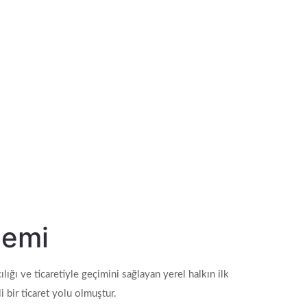
nemi
lığı ve ticaretiyle geçimini sağlayan yerel halkın ilk
 bir ticaret yolu olmuştur.