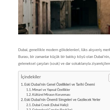
Dubai, genellikle modern gökdelenleri, lüks alışveriş merke
Burası, bir zamanlar küçük bir balıkçı köyü olan Dubai’nin,
geleneksel çarşıları (souk) ve dar sokaklarıyla ziyaretçil
İçindekiler
Eski Dubai’nin Genel Özellikleri ve Tarihi Önemi
Mimari ve Yapısal Özellikler
Kültürel Mirasın Korunması
Eski Dubai’nin Önemli Simgeleri ve Gezilecek Yerler
Dubai Creek (Dubai Haliçi)