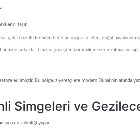
r
kilerini taşır.
at çekici özelliklerinden biri olan rüzgar kuleleri, doğal havalandırma 
nt benzeri sokaklar, binaları güneşten korumak ve serin kalmasını sağla
estore edilmiştir. Bu bölge, ziyaretçilere modern Dubai’nin altında ya
li Simgeleri ve Gezilec
mekana ev sahipliği yapar.