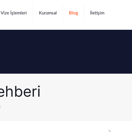
Vize İşlemleri
Kurumsal
Blog
İletişim
ehberi
i