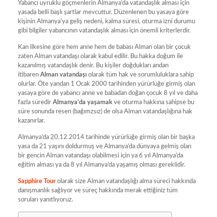
Yabancı uyruklu göçmenlerin Almanya’da vatandaşlık alması için
yasada belli başlı şartlar mevcuttur. Düzenlenen bu yasaya göre
kişinin Almanya’ya geliş nedeni, kalma süresi, oturma izni durumu
gibi bilgiler yabancının vatandaşlık alması için önemli kriterlerdir.
Kan ilkesine göre hem anne hem de babası Alman olan bir çocuk
zaten Alman vatandaşı olarak kabul edilir. Bu hakka doğum ile
kazanılmış vatandaşlık denir. Bu kişiler doğdukları andan
itibaren
Alman vatandaşı
olarak tüm hak ve sorumluluklara sahip
olurlar. Öte yandan 1 Ocak 2000 tarihinden yürürlüğe girmiş olan
yasaya göre de yabancı anne ve babadan doğan çocuk 8 yıl ve daha
fazla süredir
Almanya’da yaşamak
ve oturma hakkına sahipse bu
süre sonunda resen (bağımzsız) de olsa Alman vatandaşlığına hak
kazanırlar.
Almanya’da 20.12.2014 tarihinde yürürlüğe girmiş olan bir başka
yasa da 21 yaşını doldurmuş ve Almanya’da dünyaya gelmiş olan
bir gencin Alman vatandaşı olabilmesi için ya 6 yıl Almanya’da
eğitim alması ya da 8 yıl Almanya’da yaşamış olması gereklidir.
Sapphire Tour
olarak size Alman vatandaşlığı alma süreci hakkında
danışmanlık sağlıyor ve süreç hakkında merak ettiğiniz tüm
soruları yanıtlıyoruz.